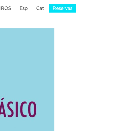
IROS
Esp
Cat
Reservas