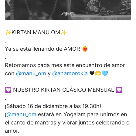
✨KIRTAN MANU OM✨
.
Ya se está llenando de AMOR ❤️‍🔥
.
Retomamos cada mes este encuentro de amor
con
@manu_om
y
@anamorokia
♥️🫶🩵
.
💟 NUESTRO KIRTAN CLÁSICO MENSUAL 💟
.
¡Sábado 16 de diciembre a las 19.30h!
¡
@manu_om
estará en Yogaiam para unirnos en
el canto de mantras y vibrar juntos celebrando el
amor.