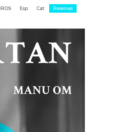
IROS
Esp
Cat
Reservas