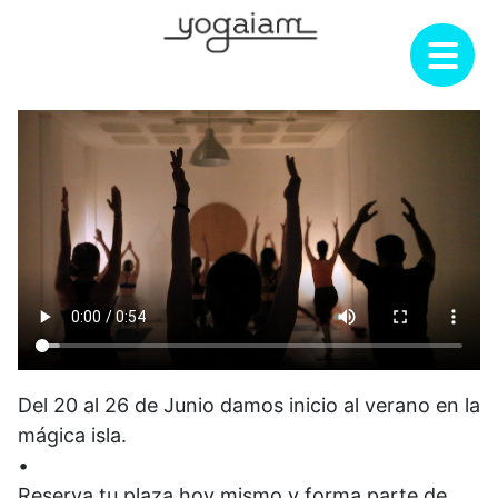
Saltar
al
contenido
Del 20 al 26 de Junio damos inicio al verano en la
mágica isla.
•
Reserva tu plaza hoy mismo y forma parte de