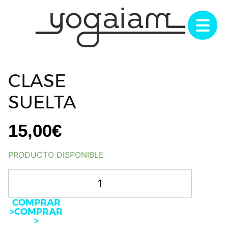
Saltar
al
contenido
CLASE
SUELTA
15,00
€
PRODUCTO DISPONIBLE
CLASE
|
SUELTA
COMPRAR
cantidad
>COMPRAR
>