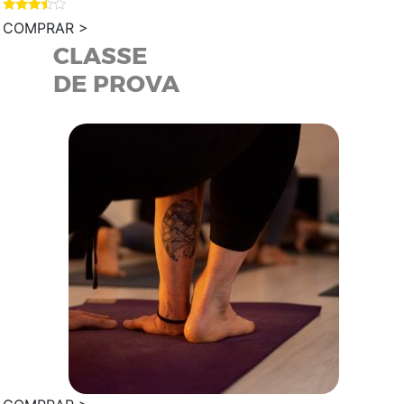
Valorad
COMPRAR >
o en
3.33
CLASSE
de 5
DE PROVA