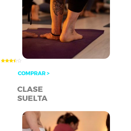
Valorad
o en
COMPRAR >
3.33
de 5
CLASE
SUELTA