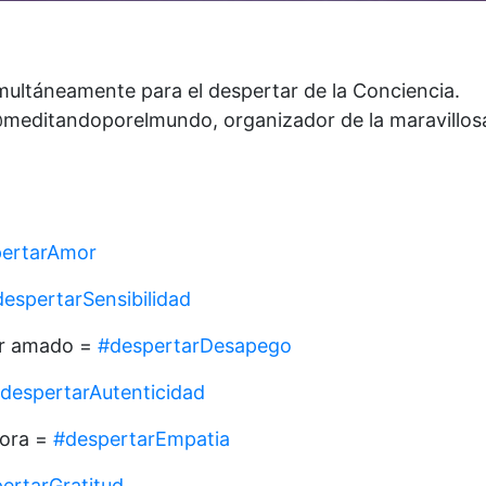
multáneamente para el despertar de la Conciencia.
editandoporelmundo, organizador de la maravillosa m
ertarAmor
espertarSensibilidad
ser amado =
#despertarDesapego
despertarAutenticidad
dora =
#despertarEmpatia
ertarGratitud