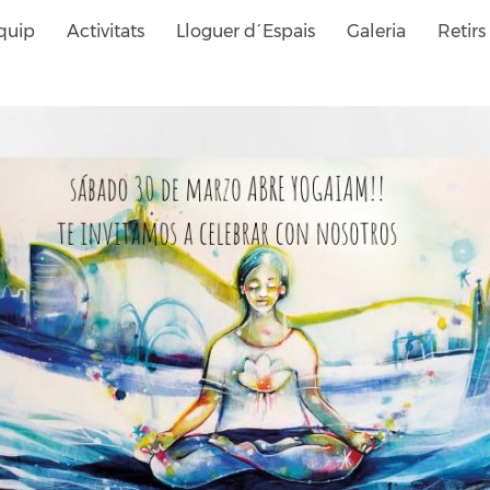
quip
Activitats
Lloguer d´Espais
Galeria
Retirs