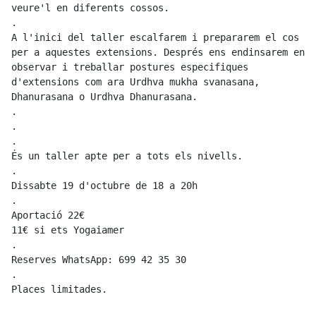
veure'l en diferents cossos.

.

A l'inici del taller escalfarem i prepararem el cos 
per a aquestes extensions. Després ens endinsarem en 
observar i treballar postures especifiques 
d'extensions com ara Urdhva mukha svanasana, 
Dhanurasana o Urdhva Dhanurasana.

.

.

.

És un taller apte per a tots els nivells.

.

Dissabte 19 d'octubre de 18 a 20h

.

Aportació 22€

11€ si ets Yogaiamer   

.

Reserves WhatsApp: 699 42 35 30

.

Places limitades.