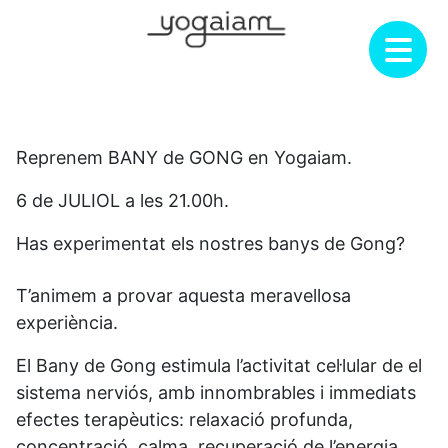
Skip
to
content
Reprenem BANY de GONG en Yogaiam.
6 de JULIOL a les 21.00h.
Has experimentat els nostres banys de Gong?
T’animem a provar aquesta meravellosa
experiència.
El Bany de Gong estimula l’activitat cel·lular de el
sistema nerviós, amb innombrables i immediats
efectes terapèutics: relaxació profunda,
concentració, calma, recuperació de l’energia,