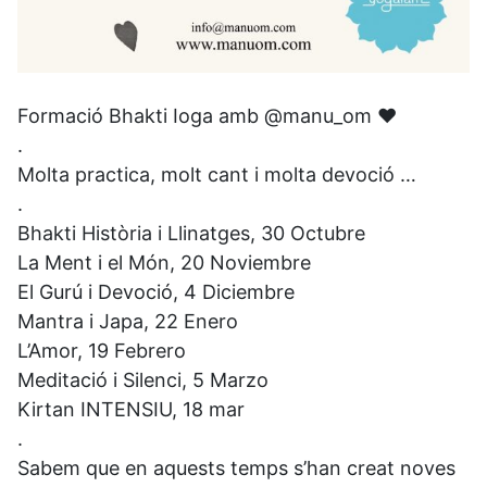
Formació Bhakti Ioga amb @manu_om ❤️
.
Molta practica, molt cant i molta devoció … ⁣
⁣.
Bhakti Història i Llinatges, 30 Octubre⁣
La Ment i el Món, 20 Noviembre⁣
El Gurú i Devoció, 4 Diciembre⁣
Mantra i Japa, 22 Enero⁣
L’Amor, 19 Febrero⁣
Meditació i Silenci, 5 Marzo⁣
Kirtan INTENSIU, 18 mar ⁣
.
Sabem que en aquests temps s’han creat noves