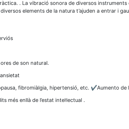
pràctica. . La vibració sonora de diversos instruments
diversos elements de la natura t’ajuden a entrar i gau
erviós
hores de son natural.
 ansietat
usa, fibromiàlgia, hipertensió, etc. ✔️Aumento de la c
més enllà de l’estat intel·lectual .