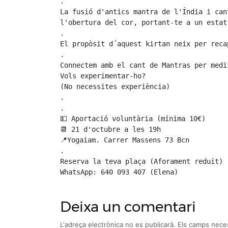
.

La fusió d'antics mantra de l'Índia i can
l'obertura del cor, portant-te a un estat
.

El propòsit d´aquest kirtan neix per reca
.

Connectem amb el cant de Mantras per medi
Vols experimentar-ho?

(No necessites experiència)

.

.

💵 Aportació voluntària (mínima 10€)

📆 21 d'octubre a les 19h

📍Yogaiam. Carrer Massens 73 Bcn

.

Reserva la teva plaça (Aforament reduït)

WhatsApp: 640 093 407 (Elena)
Deixa un comentari
L'adreça electrònica no es publicarà.
Els camps nece