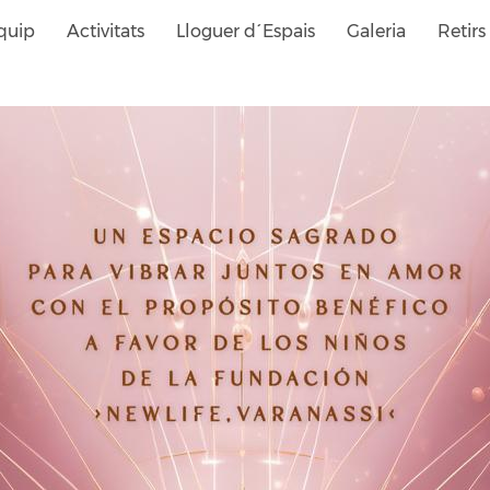
quip
Activitats
Lloguer d´Espais
Galeria
Retirs