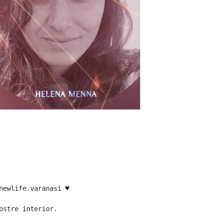
ewlife.varanasi ♥️

stre interior.
