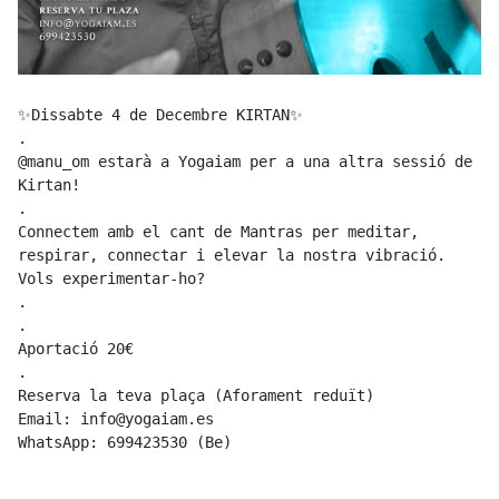
✨Dissabte 4 de Decembre KIRTAN✨

.

@manu_om estarà a Yogaiam per a una altra sessió de 
Kirtan!

.

Connectem amb el cant de Mantras per meditar, 
respirar, connectar i elevar la nostra vibració.

Vols experimentar-ho?

.

.

Aportació 20€

.

Reserva la teva plaça (Aforament reduït)

Email: info@yogaiam.es

WhatsApp: 699423530 (Be)