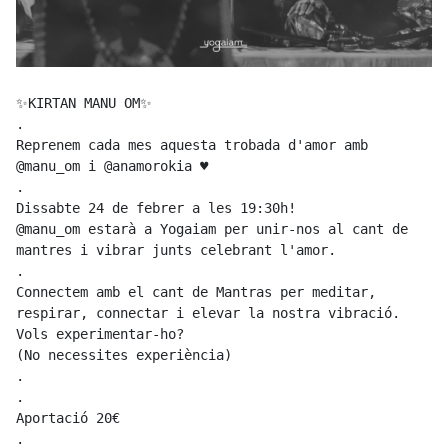
✨KIRTAN MANU OM✨

.

Reprenem cada mes aquesta trobada d'amor amb 
@manu_om i @anamorokia ♥️    

.

Dissabte 24 de febrer a les 19:30h!

@manu_om estarà a Yogaiam per unir-nos al cant de 
mantres i vibrar junts celebrant l'amor.

.

Connectem amb el cant de Mantras per meditar, 
respirar, connectar i elevar la nostra vibració.

Vols experimentar-ho?

(No necessites experiència)

.

.

Aportació 20€

.
