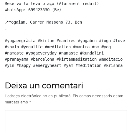
Reserva la teva plaça (Aforament reduït)

WhatsApp: 699423530 (Be)

.

📍Yogaiam. Carrer Massens 73. Bcn

.

-

#yogaengràcia #kirtan #mantres #yogabcn #ioga #love 
#spain #yogalife #meditation #mantra #om #yogi 
#namaste #yogaeveryday #namaste #kundalini 
#pranayama #barcelona #kirtanmeditation #meditacio 
#yin #happy #energyheart #yam #meditation #krishna
Deixa un comentari
L'adreça electrònica no es publicarà.
Els camps necessaris estan
marcats amb
*