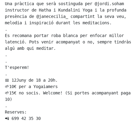
Una pràctica que serà sostinguda per @jordi.soham 
instructor de Hatha i Kundalini Yoga i la profunda 
presència de @janececilia_ compartint la seva veu, 
melodia i inspiració durant les meditacions.

.

Es recomana portar roba blanca per enfocar millor 
latenció. Pots venir acompanyat o no, sempre tindràs 
algú amb qui meditar.

.

.

T'esperem!

.

📅 12Juny de 18 a 20h.

🌱10€ per a Yogaiamers

🌱15€ no socis. Welcome! (Si portes acompanyant paga 
10)

.

Reserves:

📲 699 42 35 30