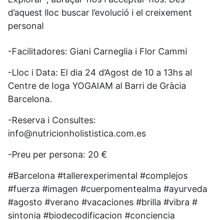
d’aquest lloc buscar l’evolució i el creixement
personal
-Facilitadores: Giani Carneglia i Flor Cammi
-Lloc i Data: El dia 24 d’Agost de 10 a 13hs al
Centre de Ioga YOGAIAM al Barri de Gràcia
Barcelona.
-Reserva i Consultes:
info@nutricionholististica.com.es
-Preu per persona: 20 €
#Barcelona #tallerexperimental #complejos
#fuerza #imagen #cuerpomentealma #ayurveda
#agosto #verano #vacaciones #brilla #vibra #
sintonia #biodecodificacion #conciencia