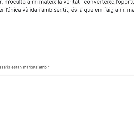
anar, m’oculto a mi mateix la veritat i converteixo l’opo
r l’única vàlida i amb sentit, és la que em faig a mi 
ssaris estan marcats amb
*