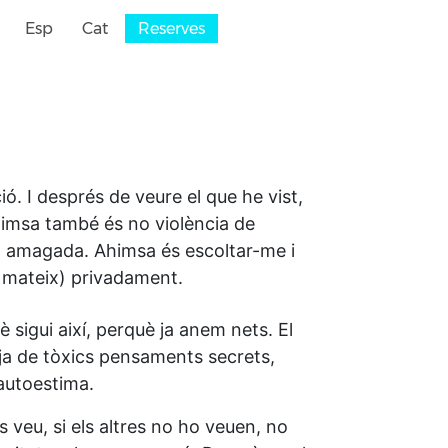
Esp
Cat
Reserves
ó. I després de veure el que he vist,
Ahimsa també és no violència de
at amagada. Ahimsa és escoltar-me i
mi mateix) privadament.
 sigui així, perquè ja anem nets. El
eja de tòxics pensaments secrets,
autoestima.
 veu, si els altres no ho veuen, no