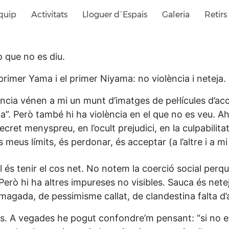
quip
Activitats
Lloguer d´Espais
Galeria
Retirs
lò que no es diu.
rimer Yama i el primer Niyama: no violència i neteja.
ncia vénen a mi un munt d’imatges de pel·lícules d’acci
ia”. Però també hi ha violència en el que no es veu. 
ret menyspreu, en l’ocult prejudici, en la culpabilit
 meus límits, és perdonar, és acceptar (a l’altre i a 
és tenir el cos net. No notem la coerció social perquè
 Però hi ha altres impureses no visibles. Sauca és net
magada, de pessimisme callat, de clandestina falta d’
les. A vegades he pogut confondre’m pensant: “si no es