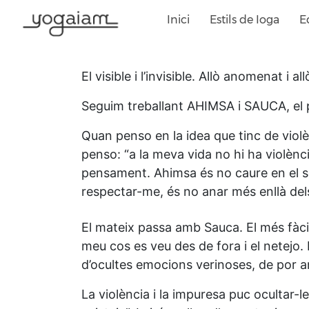
Skip
Inici
Estils de Ioga
E
to
content
El visible i l’invisible. Allò anomenat i al
Seguim treballant AHIMSA i SAUCA, el p
Quan penso en la idea que tinc de violè
penso: “a la meva vida no hi ha violènc
pensament. Ahimsa és no caure en el sec
respectar-me, és no anar més enllà dels
El mateix passa amb Sauca. El més fàcil 
meu cos es veu des de fora i el netejo.
d’ocultes emocions verinoses, de por a
La violència i la impuresa puc ocultar-