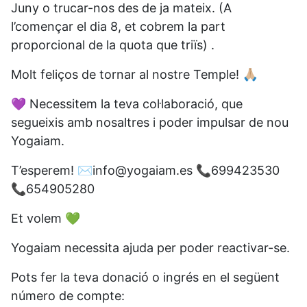
Juny o trucar-nos des de ja mateix. (A
l’començar el dia 8, et cobrem la part
proporcional de la quota que triïs) .
Molt feliços de tornar al nostre Temple! 🙏🏼
💜 Necessitem la teva col·laboració, que
segueixis amb nosaltres i poder impulsar de nou
Yogaiam.
T’esperem! ✉️info@yogaiam.es 📞699423530
📞654905280
Et volem 💚
Yogaiam necessita ajuda per poder reactivar-se.
Pots fer la teva donació o ingrés en el següent
número de compte: