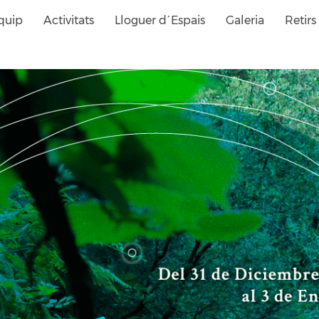
quip
Activitats
Lloguer d´Espais
Galeria
Retirs