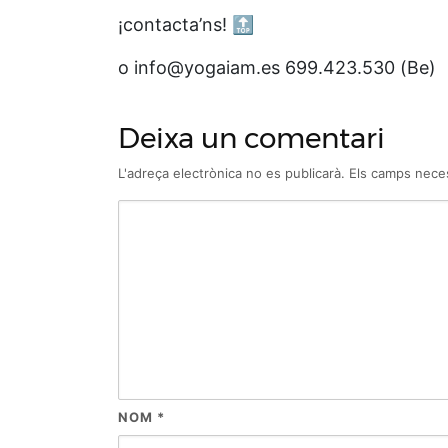
¡contacta’ns! 🔝
o info@yogaiam.es 699.423.530 (Be)
Deixa un comentari
L'adreça electrònica no es publicarà.
Els camps nece
NOM
*