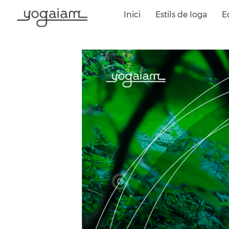
Skip
Inici
Estils de Ioga
E
to
content