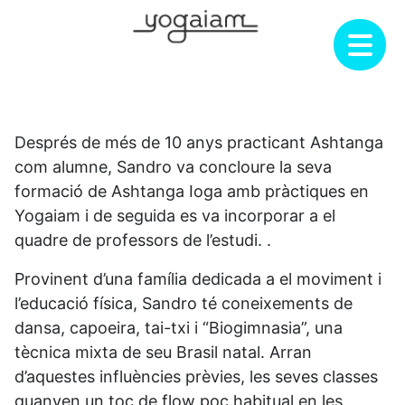
Skip
to
content
Després de més de 10 anys practicant Ashtanga
com alumne, Sandro va concloure la seva
formació de Ashtanga Ioga amb pràctiques en
Yogaiam i de seguida es va incorporar a el
quadre de professors de l’estudi. .
Provinent d’una família dedicada a el moviment i
l’educació física, Sandro té coneixements de
dansa, capoeira, tai-txi i “Biogimnasia”, una
tècnica mixta de seu Brasil natal. Arran
d’aquestes influències prèvies, les seves classes
guanyen un toc de flow poc habitual en les