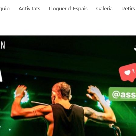
quip
Activitats
Lloguer d´Espais
Galeria
Retirs