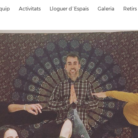
quip
Activitats
Lloguer d´Espais
Galeria
Retirs