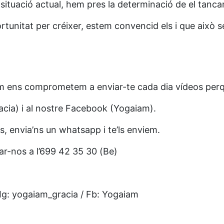
 la situació actual, hem pres la determinació de el ta
rtunitat per créixer, estem convencid els i que això s
am ens comprometem a enviar-te cada dia vídeos perqu
acia) i al nostre Facebook (Yogaiam).
, envia’ns un whatsapp i te’ls enviem.
ar-nos a l’699 42 35 30 (Be)
Ig: yogaiam_gracia / Fb: Yogaiam