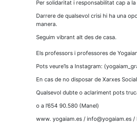
Per solidaritat i responsabilitat cap a
Darrere de qualsevol crisi hi ha una opo
manera.
Seguim vibrant alt des de casa.
Els professors i professores de Yogai
Pots veure’ls a Instagram: (yogaiam_gr
En cas de no disposar de Xarxes Socials
Qualsevol dubte o aclariment pots truc
o a l’654 90.580 (Manel)
www. yogaiam.es / info@yogaiam.es / 