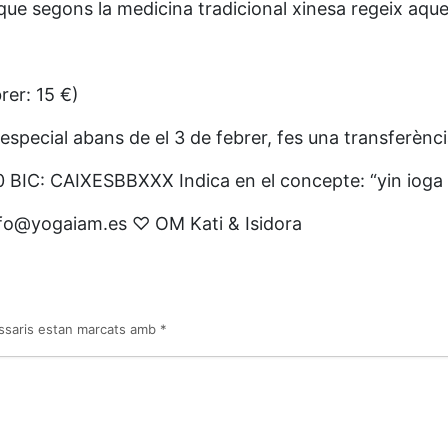
a que segons la medicina tradicional xinesa regeix aqu
brer: 15 €)
u especial abans de el 3 de febrer, fes una transferèn
IC: CAIXESBBXXX Indica en el concepte: “yin ioga i 
info@yogaiam.es ♡ OM Kati & Isidora
ssaris estan marcats amb
*