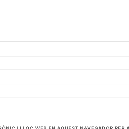
RÒNIC I LLOC WEB EN AQUEST NAVEGADOR PER 