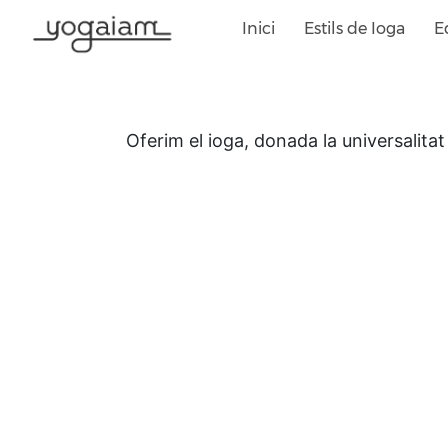
Skip
Inici
Estils de Ioga
E
to
content
Oferim el ioga, donada la universalitat