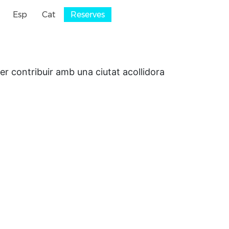
Esp
Cat
Reserves
Per contribuir amb una ciutat acollidora