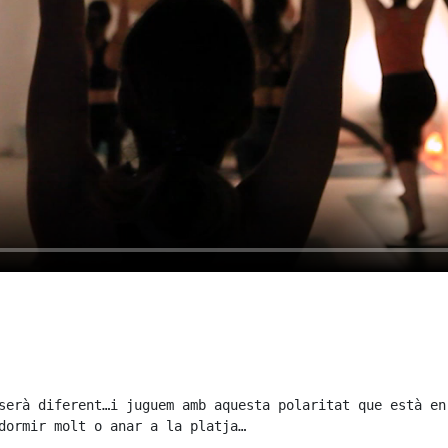
serà diferent…i juguem amb aquesta polaritat que està en
dormir molt o anar a la platja…
