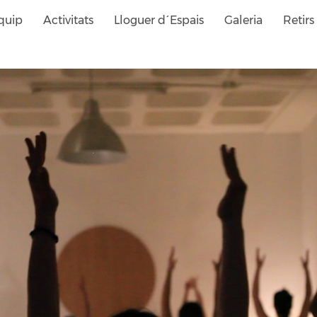
quip
Activitats
Lloguer d´Espais
Galeria
Retirs