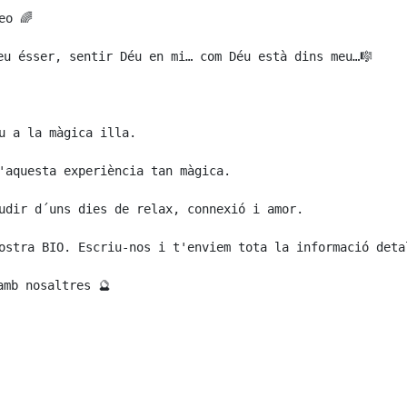
o 🌈

eu ésser, sentir Déu en mi… com Déu està dins meu…🎼

u a la màgica illa.

'aquesta experiència tan màgica.

udir d´uns dies de relax, connexió i amor.

ostra BIO. Escriu-nos i t'enviem tota la informació detal
mb nosaltres 🔮
