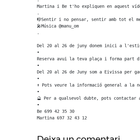
Martina i Be t'ho expliquen en aquest víde
.

🎼Sentir i no pensar, sentir amb tot el m
🎤Música @manu_om

.

Del 20 al 26 de juny donem inici a l'esti
•

Reserva avui la teva plaça i forma part d
•

Del 20 al 26 de Juny som a Eivissa per ga
•

⬆️ Pots veure la informació general a la n
• 

🔮 Per a qualsevol dubte, pots contactar a
•

Be 699 42 35 30

Martina 697 32 43 12
Deixa un comentari