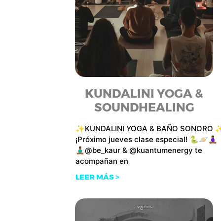
KUNDALINI YOGA &
SOUNDHEALING
✨KUNDALINI YOGA & BAÑO SONORO 
¡Próximo jueves clase especial! 🐍🪐🧘🏾‍♀️
🧘🏾‍♂️@be_kaur & @kuantumenergy te
acompañan en
LEER MÁS >