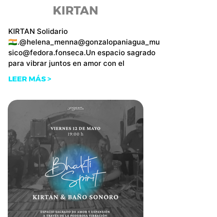
KIRTAN
KIRTAN Solidario
🇮🇳.@helena_menna@gonzalopaniagua_mu
sico@fedora.fonseca.Un espacio sagrado
para vibrar juntos en amor con el
LEER MÁS >