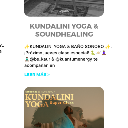
KUNDALINI YOGA &
SOUNDHEALING
y_
✨KUNDALINI YOGA & BAÑO SONORO ✨.
a
¡Próximo jueves clase especial! 🐍🪐🧘🏾‍♀️
🧘🏾‍♂️@be_kaur & @kuantumenergy te
acompañan en
LEER MÁS >