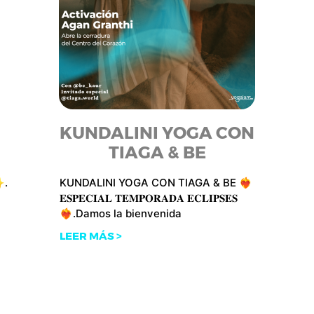
KUNDALINI YOGA CON
TIAGA & BE
✨.
KUNDALINI YOGA CON TIAGA & BE ❤️‍🔥
𝐄𝐒𝐏𝐄𝐂𝐈𝐀𝐋 𝐓𝐄𝐌𝐏𝐎𝐑𝐀𝐃𝐀 𝐄𝐂𝐋𝐈𝐏𝐒𝐄𝐒
❤️‍🔥.Damos la bienvenida
LEER MÁS >