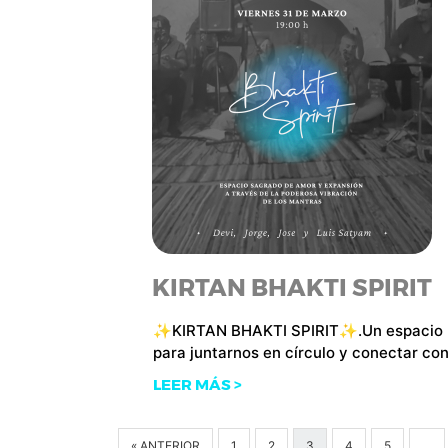
KIRTAN BHAKTI SPIRIT
✨KIRTAN BHAKTI SPIRIT✨.Un espacio
para juntarnos en círculo y conectar con
LEER MÁS >
« ANTERIOR
1
2
3
4
5
…