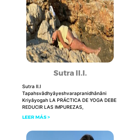
Sutra II.I.
Sutra II.I
Tapahsvâdhyâyeshvarapranidhânâni
Kriyâyogah LA PRÁCTICA DE YOGA DEBE
REDUCIR LAS IMPUREZAS,
LEER MÁS >